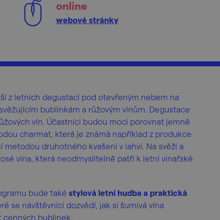
online
webové stránky
lší z letních degustací pod otevřeným nebem na
t osvěžujícím bublinkám a růžovým vínům. Degustace
ůžových vín. Účastníci budou moci porovnat jemně
todou charmat, která je známá například z produkce
ční metodou druhotného kvašení v lahvi. Na svěží a
sé vína, která neodmyslitelně patří k letní vinařské
rogramu bude také
stylová letní hudba a praktická
teré se návštěvníci dozvědí, jak si šumivá vína
t cenných bublinek.