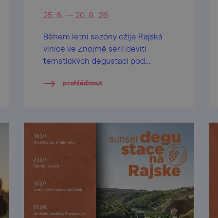
25. 6. — 20. 8. '26
Během letní sezóny ožije Rajská
vinice ve Znojmě sérií devíti
tematických degustací pod
otevřeným nebem.
prohlédnout