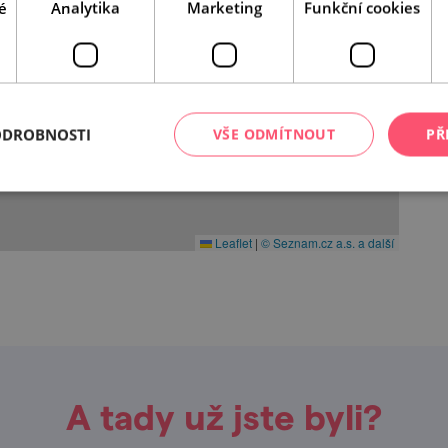
é
Analytika
Marketing
Funkční cookies
ODROBNOSTI
VŠE ODMÍTNOUT
PŘ
Leaflet
|
© Seznam.cz a.s. a další
A tady už jste byli?