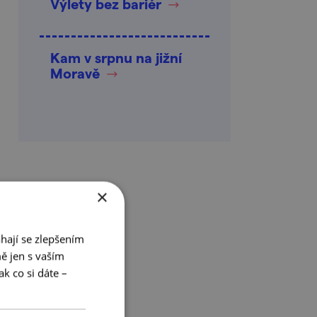
Výlety bez bariér
Kam v srpnu na jižní
Moravě
×
hají se zlepšením
ě jen s vaším
k co si dáte –