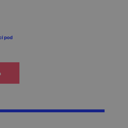
cí pod
h