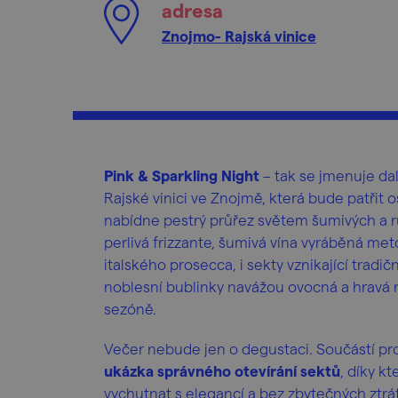
adresa
Znojmo- Rajská vinice
Pink & Sparkling Night
– tak se jmenuje da
Rajské vinici ve Znojmě, která bude patři
nabídne pestrý průřez světem šumivých a r
perlivá frizzante, šumivá vína vyráběná me
italského prosecca, i sekty vznikající tradi
noblesní bublinky navážou ovocná a hravá ro
sezóně.
Večer nebude jen o degustaci. Součástí p
ukázka správného otevírání sektů
, díky k
vychutnat s elegancí a bez zbytečných ztrá