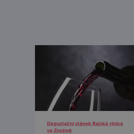
Degustační stánek Rajská vinice
ve Znojmě