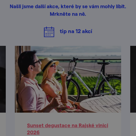
Našli jsme další akce, které by se vám mohly líbit.
Mrkněte na ně.
tip na
12
akcí
Sunset degustace na Rajské vinici
2026