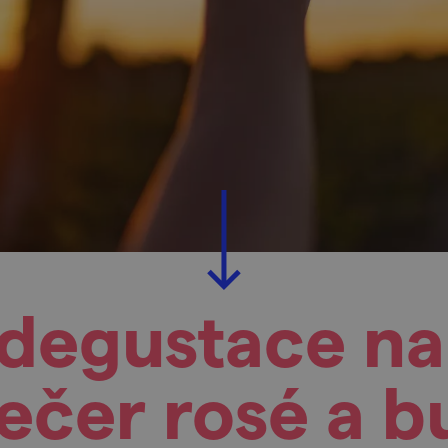
degustace na
večer rosé a b