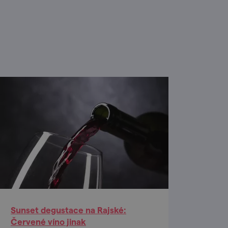
Sunset degustace na Rajské:
Červené víno jinak