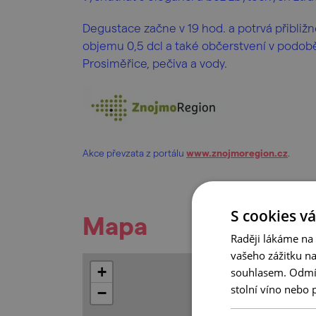
Degustace začne v 19 hod. a potrvá přibliž
objemu 0,5 dcl a také občerstvení v podobě
Prosiměřice, pečiva a vody.
Akce převzata z portálu
www.znojmoregion.cz
.
S cookies vá
Mapa
Raději lákáme na
vašeho zážitku n
+
souhlasem. Odmítn
stolní víno nebo 
−