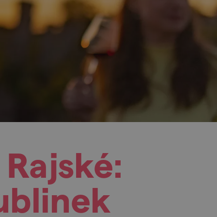
 Rajské:
ublinek