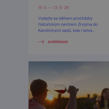
16. 5. — 13. 9. '26
Vydejte se během procházky
historickým centrem Znojma do
Karolininých sadů, kde i letos
otevřel svou sezonu degustační
prohlédnout
stánek Rajská vinice spravovaná
Vinařství LAHOFER.