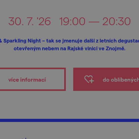
30. 7. '26
19:00 — 20:30
& Sparkling Night – tak se jmenuje další z letních degusta
otevřeným nebem na Rajské vinici ve Znojmě.
více informací
do oblíbenýc