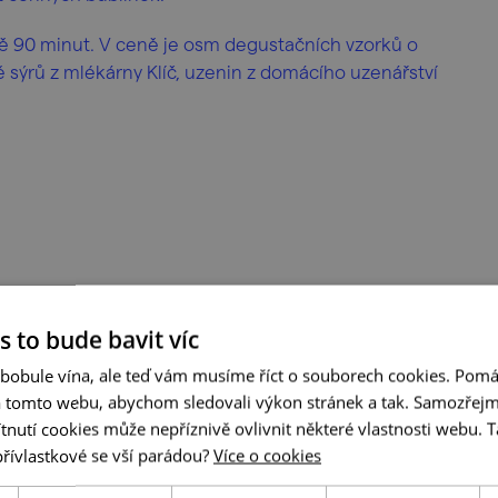
ně 90 minut. V ceně je osm degustačních vzorků o
 sýrů z mlékárny Klíč, uzenin z domácího uzenářství
s to bude bavit víc
 bobule vína, ale teď vám musíme říct o souborech cookies. Pomá
a tomto webu, abychom sledovali výkon stránek a tak. Samozřejm
utí cookies může nepříznivě ovlivnit některé vlastnosti webu. Ta
přívlastkové se vší parádou?
Více o cookies