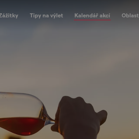
Zážitky
Tipy na výlet
Kalendář akcí
Oblast