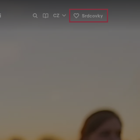
i
CZ
Srdcovky