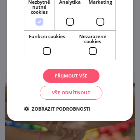
Nezbytně
Analytika
Marketing
nutné
25. 8. '26
cookies
Vydejte se na autorskou večerní prohlídku
Znojemského hradu s podtitulem "Hrad ve
Funkční cookies
Nezařazené
staletích".
cookies
prohlédnout
PŘIJMOUT VŠE
VŠE ODMÍTNOUT
ZOBRAZIT PODROBNOSTI