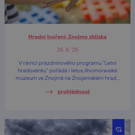
Hradní tvoření: Znojmo zblízka
26. 8. '26
V rámci prázdninového programu "Letní
hradovánky" pořádá i letos Jihomoravské
muzeum ve Znojmě na Znojemském hradě
speciální tvůrčí dílničky pro děti od 2 let a
prohlédnout
jejich pra/rodiče.