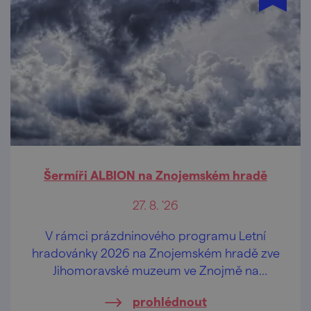
Šermíři ALBION na Znojemském hradě
27. 8. '26
V rámci prázdninového programu Letní
hradovánky 2026 na Znojemském hradě zve
Jihomoravské muzeum ve Znojmě na
vystoupení šermířské skupiny ALBION.
prohlédnout