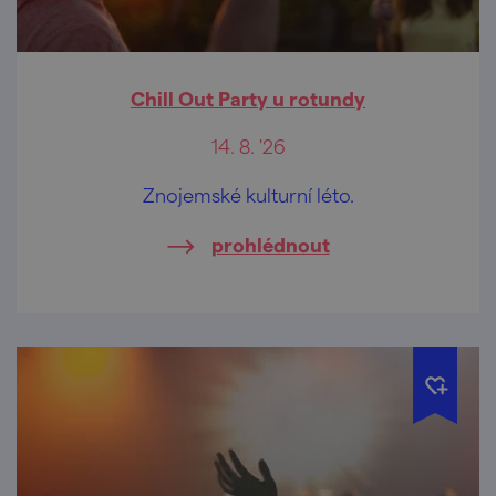
Chill Out Party u rotundy
14. 8. '26
Znojemské kulturní léto.
prohlédnout