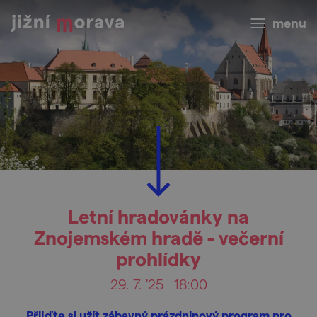
menu
Letní hradovánky na
Znojemském hradě - večerní
prohlídky
29. 7. '25
18:00
Přijďte si užít zábavný prázdninový program pro