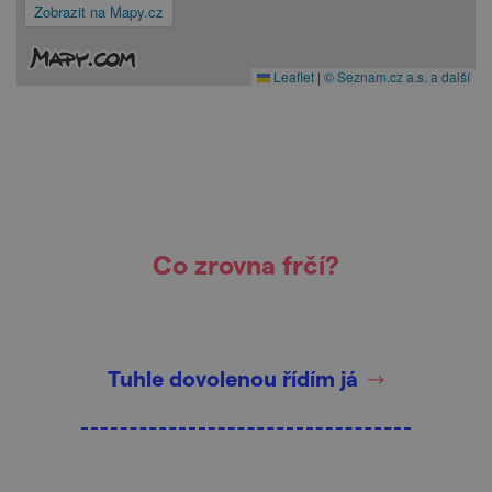
Zobrazit na Mapy.cz
Leaflet
|
© Seznam.cz a.s. a další
Co zrovna frčí?
Tuhle dovolenou řídím já