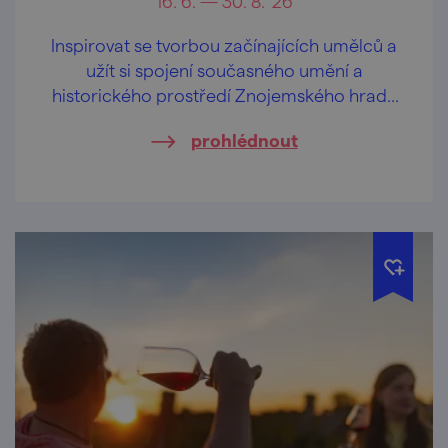
16. 6. — 30. 8. '26
Inspirovat se tvorbou začínajících umělců a
užít si spojení současného umění a
historického prostředí Znojemského hradu
můžete během výstavy, která započne 16.
prohlédnout
června a potrvá až do 30. srpna 2026.