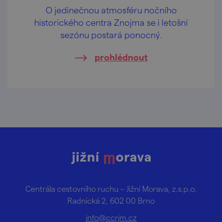
O jedinečnou atmosféru nočního
historického centra Znojma se i letošní
sezónu postará ponocný.
prohlédnout
Centrála cestovního ruchu – Jižní Morava, z.s.p.o.
Radnická 2, 602 00 Brno
info@ccrjm.cz