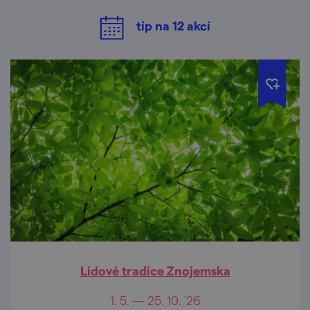
tip na
12
akcí
Lidové tradice Znojemska
1. 5. — 25. 10. '26