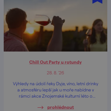
Chill Out Party u rotundy
28. 8. '26
Výhledy na údolí řeky Dyje, víno, letní drinky
a atmosféru lepší jak u moře nabídne v
rámci akce Znojemské kulturní léto o
prázdninách "odpočinková" hudební scéna
prohlédnout
u rotundy sv. Kateřiny v historickém centru