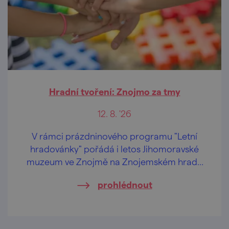
Hradní tvoření: Znojmo za tmy
12. 8. '26
V rámci prázdninového programu "Letní
hradovánky" pořádá i letos Jihomoravské
muzeum ve Znojmě na Znojemském hradě
speciální tvůrčí dílničky pro děti od 2 let a
prohlédnout
jejich pra/rodiče.